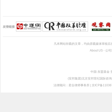
友情链接
凡本网站转载的文章，均由原载媒体审核后
About US
-
公司
中国-东盟基金·
(安邦集团)北京安邦世纪国际咨询有限公司版
法律顾问：君合律师事务所 |
京ICP备11036