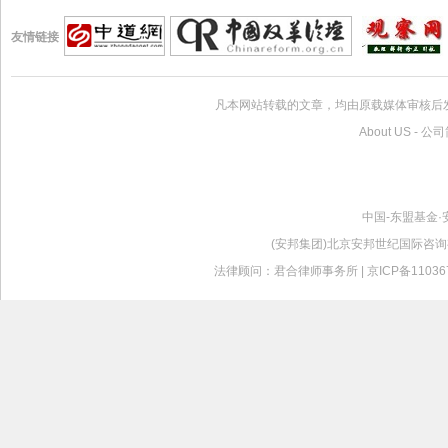
友情链接
凡本网站转载的文章，均由原载媒体审核后
About US
-
公司
中国-东盟基金·
(安邦集团)北京安邦世纪国际咨询有限公司版
法律顾问：君合律师事务所 |
京ICP备11036